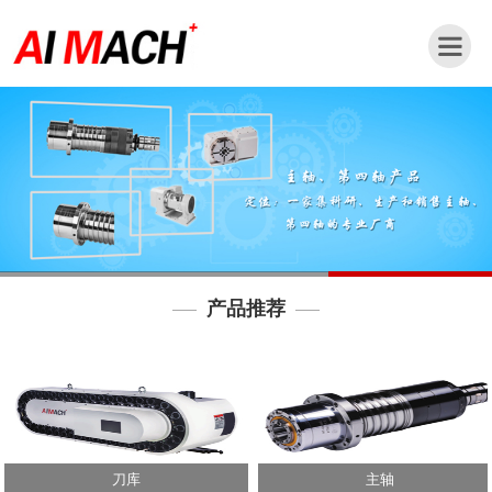
网
站
首
页
公
司
简
介
产品推荐
新
闻
动
态
产
品
刀库
主轴
中