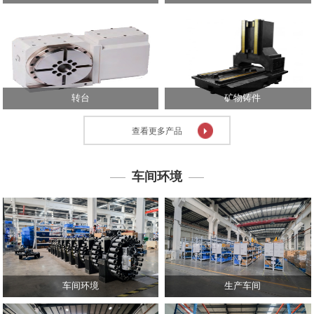
心
技
术
中
心
转台
矿物铸件
投
资
查看更多产品
者
关
系
车间环境
人
力
资
源
联
系
车间环境
生产车间
我
们