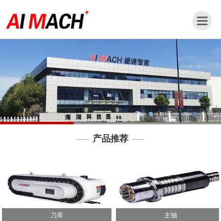
网
站
首
页
公
司
简
介
产品推荐
新
闻
动
态
产
品
刀库
主轴
中