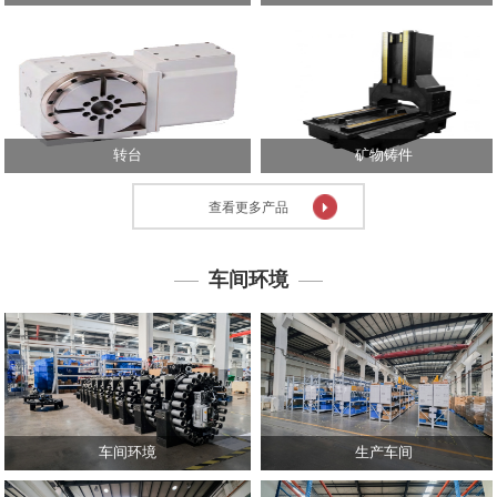
心
技
术
中
心
转台
矿物铸件
投
资
查看更多产品
者
关
系
车间环境
人
力
资
源
联
系
车间环境
生产车间
我
们