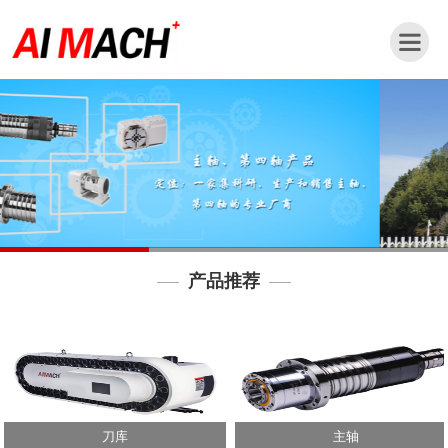
网
站
首
页
公
司
简
介
产品推荐
新
闻
动
态
产
品
刀库
主轴
中