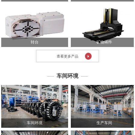
心
技
术
中
心
转台
矿物铸件
投
资
查看更多产品
者
关
系
车间环境
人
力
资
源
联
系
车间环境
生产车间
我
们