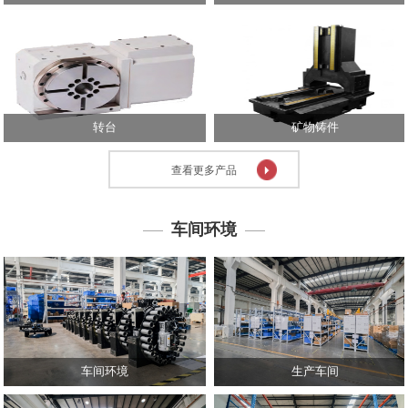
心
技
术
中
心
转台
矿物铸件
投
资
查看更多产品
者
关
系
车间环境
人
力
资
源
联
系
车间环境
生产车间
我
们