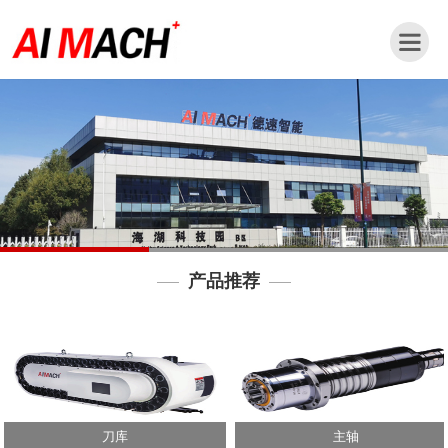
网
站
首
页
公
司
简
介
产品推荐
新
闻
动
态
产
品
刀库
主轴
中