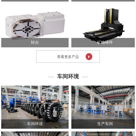
心
技
术
中
心
转台
矿物铸件
投
资
查看更多产品
者
关
系
车间环境
人
力
资
源
联
系
车间环境
生产车间
我
们