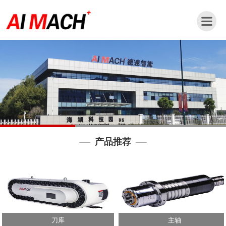
网
站
首
页
公
司
简
介
产品推荐
新
闻
动
态
产
品
刀库
主轴
中