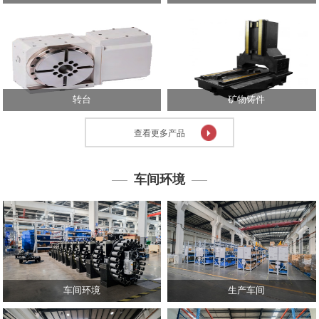
心
技
术
中
心
转台
矿物铸件
投
资
查看更多产品
者
关
系
车间环境
人
力
资
源
联
系
车间环境
生产车间
我
们