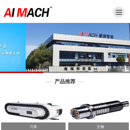
网
站
首
页
公
司
简
介
产品推荐
新
闻
动
态
产
品
刀库
主轴
中