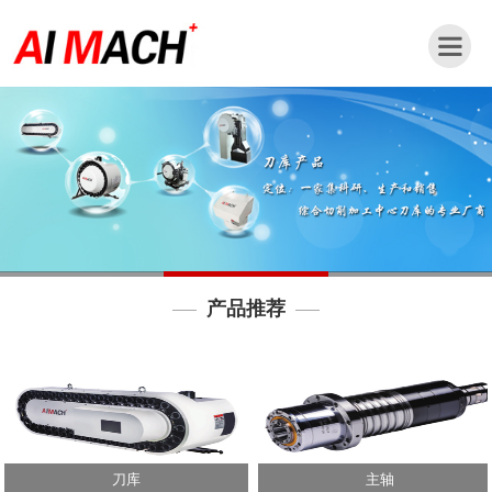
网
站
首
页
公
司
简
介
产品推荐
新
闻
动
态
产
品
刀库
主轴
中