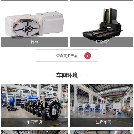
心
技
术
中
心
转台
矿物铸件
投
资
查看更多产品
者
关
系
车间环境
人
力
资
源
联
系
车间环境
生产车间
我
们